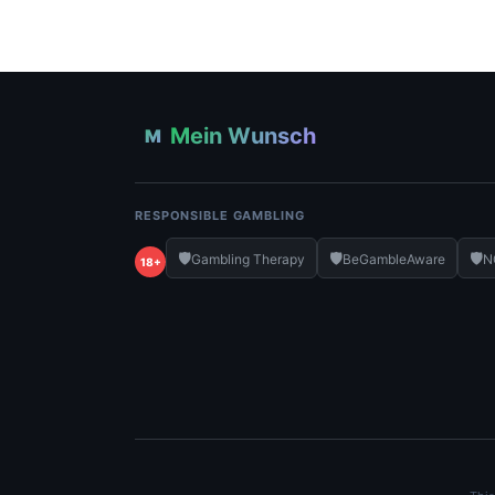
Mein Wunsch
M
RESPONSIBLE GAMBLING
🛡️
🛡️
🛡️
Gambling Therapy
BeGambleAware
N
18+