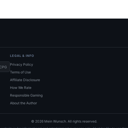
LEGAL & INFO
Privacy Policy
CPG
Terms of Use
Affiliate Disclosure
How We Rate
Responsible Gaming
About the Author
© 2026 Mein Wunsch. All rights reserved.