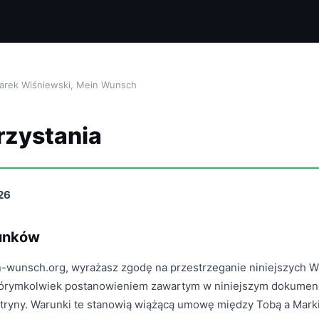
arek Wiśniewski, Mein Wunsch
rzystania
026
runków
in-wunsch.org, wyrażasz zgodę na przestrzeganie niniejszych 
 którymkolwiek postanowieniem zawartym w niniejszym dokumenc
witryny. Warunki te stanowią wiążącą umowę między Tobą a Mar