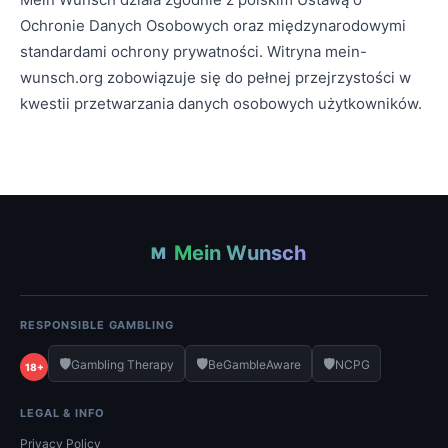
Ochronie Danych Osobowych oraz międzynarodowymi
standardami ochrony prywatności. Witryna mein-
wunsch.org zobowiązuje się do pełnej przejrzystości w
kwestii przetwarzania danych osobowych użytkowników.
Mein Wunsch
M
RESPONSIBLE GAMBLING
🛡️
🛡️
🛡️
Gambling Therapy
BeGambleAware
NCPG
18+
LEGAL & INFO
Privacy Policy