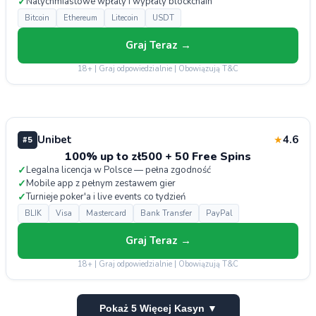
✓
Natychmiastowe wpłaty i wypłaty blockchain
Bitcoin
Ethereum
Litecoin
USDT
Graj Teraz →
18+ | Graj odpowiedzialnie | Obowiązują T&C
Unibet
4.6
★
#5
100% up to zł500 + 50 Free Spins
✓
Legalna licencja w Polsce — pełna zgodność
✓
Mobile app z pełnym zestawem gier
✓
Turnieje poker'a i live events co tydzień
BLIK
Visa
Mastercard
Bank Transfer
PayPal
Graj Teraz →
18+ | Graj odpowiedzialnie | Obowiązują T&C
Pokaż 5 Więcej Kasyn ▼