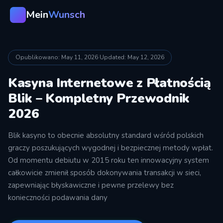
Mein
Wunsch
M
Opublikowano: May 11, 2026
·
Updated: May 12, 2026
Kasyna Internetowe z Płatnością
Blik – Kompletny Przewodnik
2026
Blik kasyno to obecnie absolutny standard wśród polskich
graczy poszukujących wygodnej i bezpiecznej metody wpłat.
Od momentu debiutu w 2015 roku ten innowacyjny system
całkowicie zmienił sposób dokonywania transakcji w sieci,
zapewniając błyskawiczne i pewne przelewy bez
konieczności podawania dany