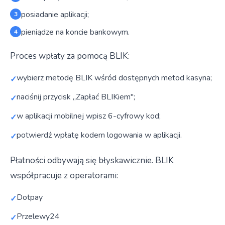
posiadanie aplikacji;
pieniądze na koncie bankowym.
Proces wpłaty za pomocą BLIK:
wybierz metodę BLIK wśród dostępnych metod kasyna;
naciśnij przycisk „Zapłać BLIKiem";
w aplikacji mobilnej wpisz 6-cyfrowy kod;
potwierdź wpłatę kodem logowania w aplikacji.
Płatności odbywają się błyskawicznie. BLIK
współpracuje z operatorami:
Dotpay
Przelewy24