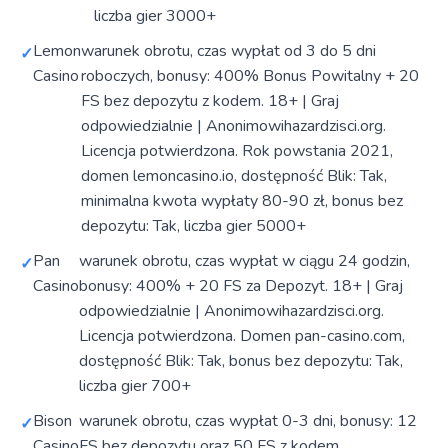
liczba gier 3000+
Lemon
warunek obrotu, czas wypłat od 3 do 5 dni
Casino
roboczych, bonusy: 400% Bonus Powitalny + 20
FS bez depozytu z kodem. 18+ | Graj
odpowiedzialnie | Anonimowihazardzisci.org.
Licencja potwierdzona. Rok powstania 2021,
domen lemoncasino.io, dostępność Blik: Tak,
minimalna kwota wypłaty 80-90 zł, bonus bez
depozytu: Tak, liczba gier 5000+
Pan
warunek obrotu, czas wypłat w ciągu 24 godzin,
Casino
bonusy: 400% + 20 FS za Depozyt. 18+ | Graj
odpowiedzialnie | Anonimowihazardzisci.org.
Licencja potwierdzona. Domen pan-casino.com,
dostępność Blik: Tak, bonus bez depozytu: Tak,
liczba gier 700+
Bison
warunek obrotu, czas wypłat 0-3 dni, bonusy: 12
Casino
FS bez depozytu oraz 50 FS z kodem