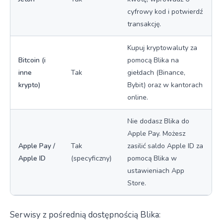
cyfrowy kod i potwierdź
transakcję.
Kupuj kryptowaluty za
Bitcoin (i
pomocą Blika na
inne
Tak
giełdach (Binance,
krypto)
Bybit) oraz w kantorach
online.
Nie dodasz Blika do
Apple Pay. Możesz
Apple Pay /
Tak
zasilić saldo Apple ID za
Apple ID
(specyficzny)
pomocą Blika w
ustawieniach App
Store.
Serwisy z pośrednią dostępnością Blika: