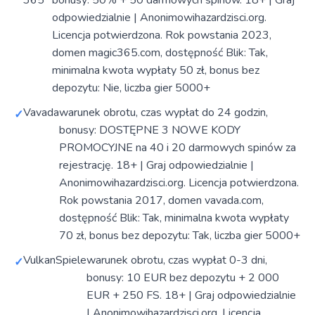
365
bonusy: 50% + 50 darmowych spinów. 18+ | Graj
odpowiedzialnie | Anonimowihazardzisci.org.
Licencja potwierdzona. Rok powstania 2023,
domen magic365.com, dostępność Blik: Tak,
minimalna kwota wypłaty 50 zł, bonus bez
depozytu: Nie, liczba gier 5000+
Vavada
warunek obrotu, czas wypłat do 24 godzin,
bonusy: DOSTĘPNE 3 NOWE KODY
PROMOCYJNE na 40 i 20 darmowych spinów za
rejestrację. 18+ | Graj odpowiedzialnie |
Anonimowihazardzisci.org. Licencja potwierdzona.
Rok powstania 2017, domen vavada.com,
dostępność Blik: Tak, minimalna kwota wypłaty
70 zł, bonus bez depozytu: Tak, liczba gier 5000+
VulkanSpiele
warunek obrotu, czas wypłat 0-3 dni,
bonusy: 10 EUR bez depozytu + 2 000
EUR + 250 FS. 18+ | Graj odpowiedzialnie
| Anonimowihazardzisci.org. Licencja