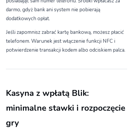
posiadając sam numer telefonu. Środki wpłacasz za
darmo, gdyż bank ani system nie pobierają
dodatkowych opłat.
Jeśli zapomnisz zabrać kartę bankową, możesz płacić
telefonem. Warunek jest włączenie funkcji NFC i
potwierdzenie transakcji kodem albo odciskiem palca.
Kasyna z wpłatą Blik:
minimalne stawki i rozpoczęcie
gry