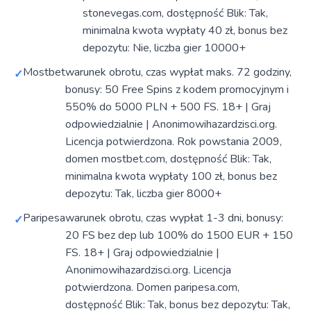
stonevegas.com, dostępność Blik: Tak,
minimalna kwota wypłaty 40 zł, bonus bez
depozytu: Nie, liczba gier 10000+
Mostbet
warunek obrotu, czas wypłat maks. 72 godziny,
bonusy: 50 Free Spins z kodem promocyjnym i
550% do 5000 PLN + 500 FS. 18+ | Graj
odpowiedzialnie | Anonimowihazardzisci.org.
Licencja potwierdzona. Rok powstania 2009,
domen mostbet.com, dostępność Blik: Tak,
minimalna kwota wypłaty 100 zł, bonus bez
depozytu: Tak, liczba gier 8000+
Paripesa
warunek obrotu, czas wypłat 1-3 dni, bonusy:
20 FS bez dep lub 100% do 1500 EUR + 150
FS. 18+ | Graj odpowiedzialnie |
Anonimowihazardzisci.org. Licencja
potwierdzona. Domen paripesa.com,
dostępność Blik: Tak, bonus bez depozytu: Tak,