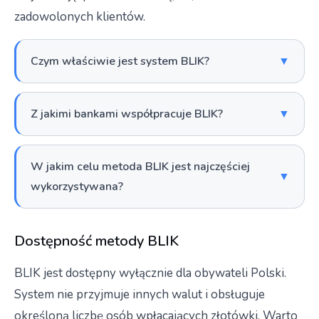
zadowolonych klientów.
Czym właściwie jest system BLIK?
▼
Z jakimi bankami współpracuje BLIK?
▼
W jakim celu metoda BLIK jest najczęściej
▼
wykorzystywana?
Dostępność metody BLIK
BLIK jest dostępny wyłącznie dla obywateli Polski.
System nie przyjmuje innych walut i obsługuje
określoną liczbę osób wpłacających złotówki. Warto