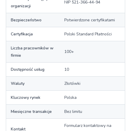
NIP 521-366-44-94
organizacji
Bezpieczeństwo
Potwierdzone certyfikatami
Certyfikacja
Polski Standard Płatności
Liczba pracowników w
100+
firmie
Dostępność usług
10
Waluty
Złotówki
Kluczowy rynek
Polska
Miesięczne transakcje
Bez limitu
Formularz kontaktowy na
Kontakt