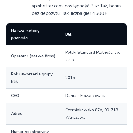
spinbetter.com, dostępność Blik: Tak, bonus
bez depozytu: Tak, liczba gier 4500+
Nazwa metody
Blik
płatności
Polski Standard Płatności sp.
Operator (nazwa firmy)
z o.o
Rok utworzenia grupy
2015
Blik
CEO
Dariusz Mazurkiewicz
Czerniakowska 87a, 00-718
Adres
Warszawa
Numer rejestracyjny