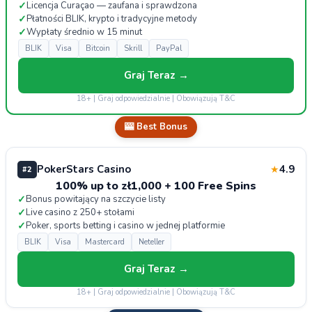
✓
Licencja Curaçao — zaufana i sprawdzona
✓
Płatności BLIK, krypto i tradycyjne metody
✓
Wypłaty średnio w 15 minut
BLIK
Visa
Bitcoin
Skrill
PayPal
Graj Teraz →
18+ | Graj odpowiedzialnie | Obowiązują T&C
🎰 Best Bonus
PokerStars Casino
4.9
★
#2
100% up to zł1,000 + 100 Free Spins
✓
Bonus powitający na szczycie listy
✓
Live casino z 250+ stołami
✓
Poker, sports betting i casino w jednej platformie
BLIK
Visa
Mastercard
Neteller
Graj Teraz →
18+ | Graj odpowiedzialnie | Obowiązują T&C